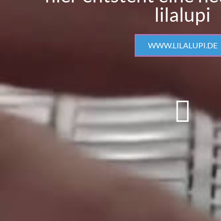
lilalupi
WWW.LILALUPI.DE