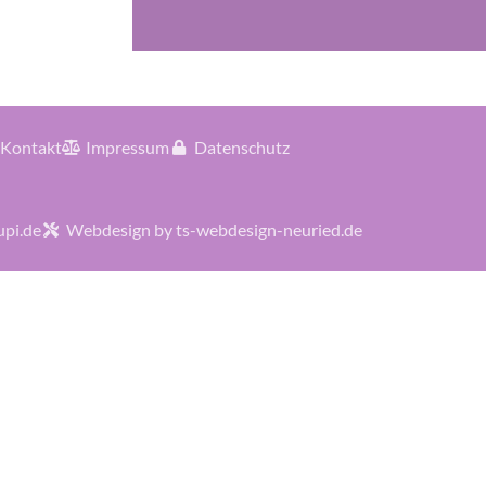
Kontakt
Impressum
Datenschutz
upi.de
Webdesign by ts-webdesign-neuried.de